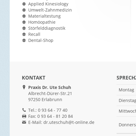
Applied Kinesiology
Umwelt-Zahnmedizin
Materialtestung
Homöopathie
Störfelddiagnostik
Recall
Dental-Shop
KONTAKT
SPRECH
Praxis Dr. Ute Schuh
Montag
Albrecht-Dürer-Str.21
97250 Erlabrunn
Diensta
Tel.: 0 93 64 - 77 40
Mittwoc
Fax: 0 93 64 - 81 20 84
E-Mail:
dr.uteschuh@t-online.de
Donners